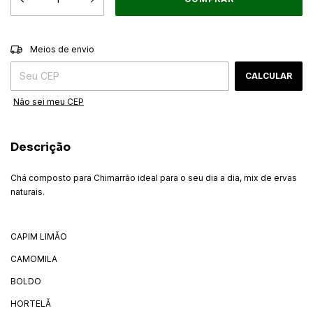
ALTERAR CEP
Entregas para o CEP:
Meios de envio
CALCULAR
Não sei meu CEP
Descrição
Chá composto para Chimarrão ideal para o seu dia a dia, mix de ervas
naturais.
CAPIM LIMÃO
CAMOMILA
BOLDO
HORTELÃ