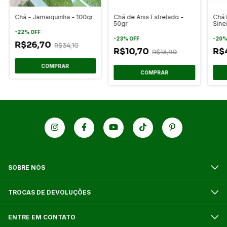
Chá - Jamaiquinha - 100gr
Chá de Anis Estrelado -
Chá 
50gr
Sine
Tos
-
22
%
OFF
-
23
%
OFF
-
20
R$26,70
R$34,10
R$10,70
R$
R$13,90
SOBRE NÓS
TROCAS DE DEVOLUÇÕES
ENTRE EM CONTATO