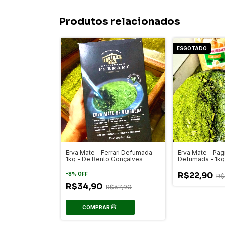
Produtos relacionados
ESGOTADO
Erva Mate - Ferrari Defumada -
Erva Mate - Pa
1kg - De Bento Gonçalves
Defumada - 1k
R$22,90
-
8
%
OFF
R$
R$34,90
R$37,90