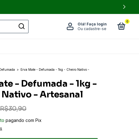
0
Olá!
Faça login
Ou cadastre-se
 Defumada
>
Erva Mate - Defumada - 1kg - Cheiro Nativo -
ate - Defumada - 1kg -
 Nativo - Artesanal
R$30,90
to
pagando com Pix
es