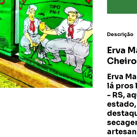
Descrição
Erva M
Cheiro
Erva Ma
lá pros
- RS, a
estado,
destaqu
secage
artesana