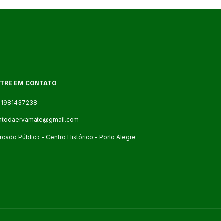
TRE EM CONTATO
51981437238
ntodaervamate@gmail.com
cado Público - Centro Histórico - Porto Alegre