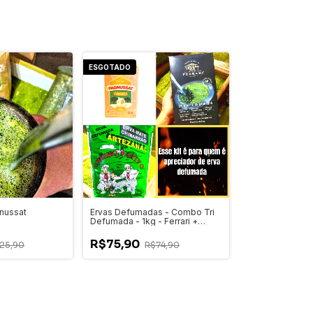
ESGOTADO
gnussat
Ervas Defumadas - Combo Tri
g
Defumada - 1kg - Ferrari +
Pagnussat + Cheiro Nativo -
Chimarrão Artesanal Barbaquá
R$75,90
25,90
R$74,90