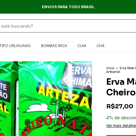
PAGAMENTO FACILITADO, PIX - BOLETO - CARTÃO EM ATÉ 12X
TIPO URUGUAIAS
BOMBAS INOX
CUIA
CHÁ
Início
>
Erva Mate
Artesanal
Erva M
Cheiro
R$27,00
4% de descon
Ver mais detalh