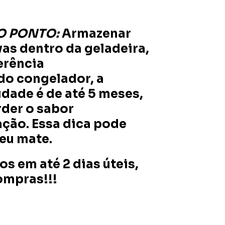
O PONTO:
Armazenar
vas dentro da geladeira,
erência
do congelador, a
idade é de até 5 meses,
der o sabor
ação. Essa dica pode
seu mate.
s em até 2 dias úteis,
ompras!!!