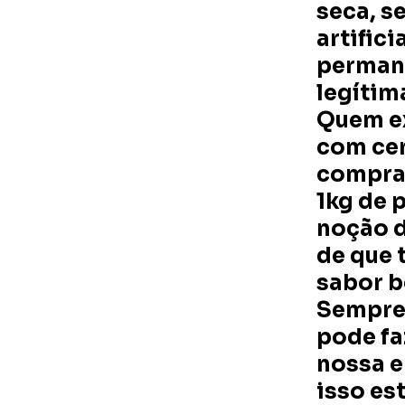
seca, s
artifici
permane
legítim
Quem e
com cer
comprar
1kg de 
noção 
de que 
sabor b
Sempre 
pode fa
nossa e
isso es