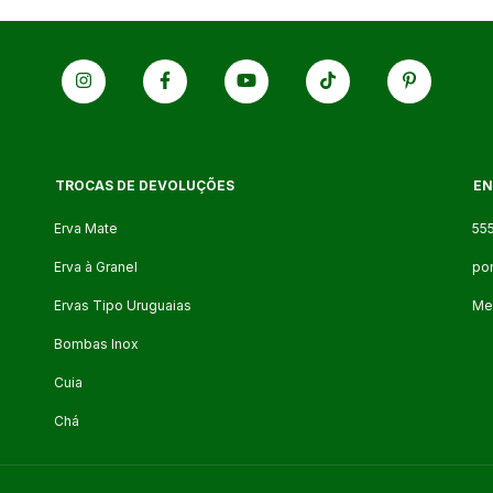
TROCAS DE DEVOLUÇÕES
EN
Erva Mate
55
Erva à Granel
po
Ervas Tipo Uruguaias
Mer
Bombas Inox
Cuia
Chá