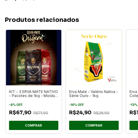
Produtos relacionados
KIT - 3 ERVA MATE NATIVO
Erva Mate - Valério Nativa -
Erva
- Pacotes de 1kg - Moída
Série Ouro - 1kg
Cote
Grossa - Premium -
Gros
Original
Gaú
-
6
%
OFF
-
14
%
OFF
-
13
R$67,90
R$24,90
R$
R$71,90
R$28,90