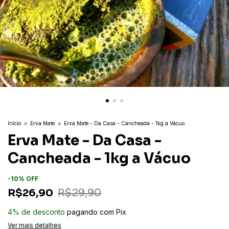
Início
>
Erva Mate
>
Erva Mate - Da Casa - Cancheada - 1kg a Vácuo
Erva Mate - Da Casa -
Cancheada - 1kg a Vácuo
-
10
%
OFF
R$26,90
R$29,90
4% de desconto
pagando com Pix
Ver mais detalhes