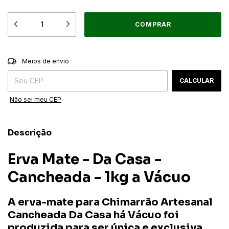
ALTERAR CEP
Entregas para o CEP:
Meios de envio
CALCULAR
Não sei meu CEP
Descrição
Erva Mate - Da Casa -
Cancheada - 1kg a Vácuo
A erva-mate para Chimarrão Artesanal
Cancheada Da Casa há Vácuo foi
produzida para ser única e exclusiva.