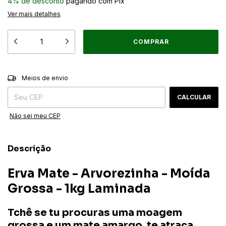
4% de desconto
pagando com Pix
Ver mais detalhes
ALTERAR CEP
Entregas para o CEP:
Meios de envio
CALCULAR
Não sei meu CEP
Descrição
Erva Mate - Arvorezinha - Moída
Grossa - 1kg Laminada
Tchê se tu procuras uma moagem
grossa e um mate amargo, te atraca,