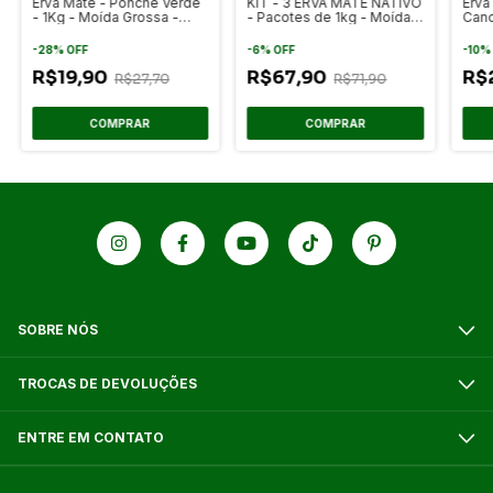
Erva Mate - Ponche Verde
KIT - 3 ERVA MATE NATIVO
Erva
- 1Kg - Moída Grossa -
- Pacotes de 1kg - Moída
Canc
Sem Açúcar - Chimarrão
Grossa - Premium -
gaúcho
Original
-
28
%
OFF
-
6
%
OFF
-
10
R$19,90
R$67,90
R$
R$27,70
R$71,90
SOBRE NÓS
TROCAS DE DEVOLUÇÕES
ENTRE EM CONTATO